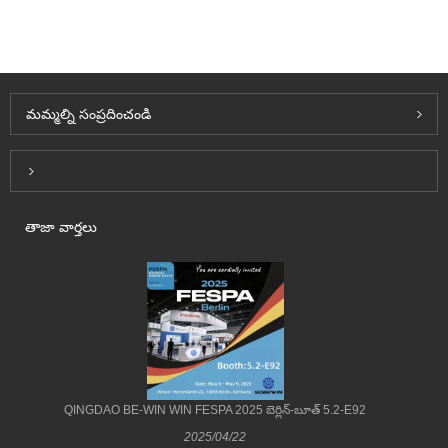
మమ్మల్ని సంప్రదించండి
Inquiry For Pricelist
తాజా వార్తలు
QINGDAO BE-WIN WIN FESPA 2025 బెర్లిన్-బూత్ 5.2-E92
2025/04/22