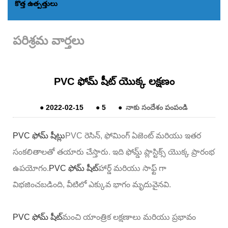
కొత్త ఉత్పత్తులు
పరిశ్రమ వార్తలు
PVC ఫోమ్ షీట్ యొక్క లక్షణం
●
2022-02-15
●
5
●
నాకు సందేశం పంపండి
PVC ఫోమ్ షీట్లు
PVC రెసిన్, ఫోమింగ్ ఏజెంట్ మరియు ఇతర
సంకలితాలతో తయారు చేస్తారు. ఇది ఫోమ్డ్ ప్లాస్టిక్స్ యొక్క ప్రారంభ
ఉపయోగం.
PVC ఫోమ్ షీట్
హార్డ్ మరియు సాఫ్ట్ గా
విభజించబడింది, వీటిలో ఎక్కువ భాగం మృదువైనవి.
PVC ఫోమ్ షీట్
మంచి యాంత్రిక లక్షణాలు మరియు ప్రభావం