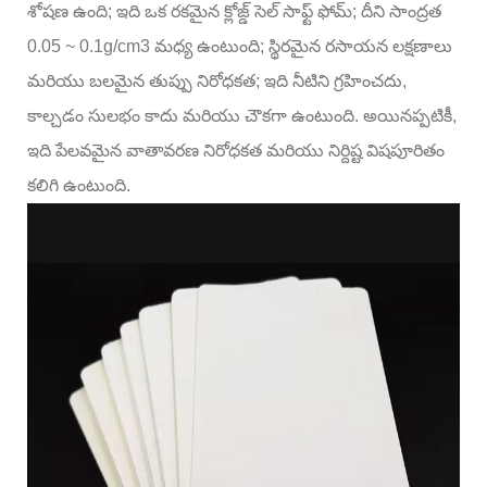
శోషణ ఉంది; ఇది ఒక రకమైన క్లోజ్డ్ సెల్ సాఫ్ట్ ఫోమ్; దీని సాంద్రత
0.05 ~ 0.1g/cm3 మధ్య ఉంటుంది; స్థిరమైన రసాయన లక్షణాలు
మరియు బలమైన తుప్పు నిరోధకత; ఇది నీటిని గ్రహించదు,
కాల్చడం సులభం కాదు మరియు చౌకగా ఉంటుంది. అయినప్పటికీ,
ఇది పేలవమైన వాతావరణ నిరోధకత మరియు నిర్దిష్ట విషపూరితం
కలిగి ఉంటుంది.