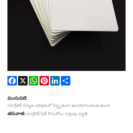
Facebook
X
WhatsApp
Pinterest
LinkedIn
Share
మునుపటి:
యాక్రిలిక్ నిర్మాణ పరిశ్రమలో విస్తృతంగా ఉపయోగించబడుతుంది
తరువాత:
యాక్రిలిక్ షీట్ కొనుగోలు గుర్తింపు పద్ధతి