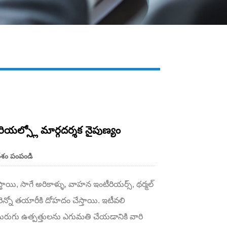
Live
టీరియల్స్లో మార్గదర్శక నైపుణ్యం
ేశం పంపండి
ిస్తాయి, సాగే అరికాళ్ళు, వాహన ఇంటీరియర్స్, థర్మల్
మరెన్నో తయారీకి దోహదం చేస్తాయి. ఇటీవలి
 నురుగు ఉత్పత్తులను ఎగుమతి చేయడానికి వారి