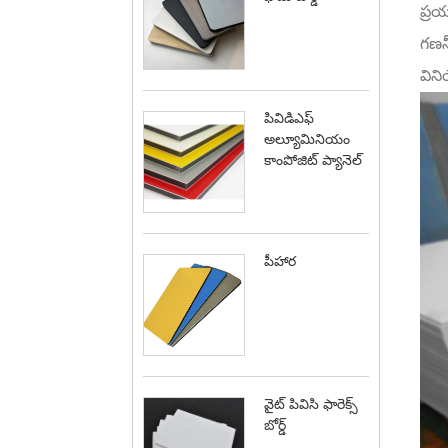
ప్ర
గణనీ
విని
పివిడిఎఫ్
అల్యూమినియం
కాంపోజిట్ ప్యానెల్
పీహార
వైట్ పివిసి ఫారెక్స్
బోర్డ్