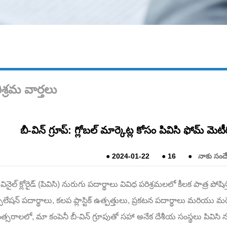
శ్రమ వార్తలు
బీ-విన్ గ్రూప్: గ్లోబల్ మార్కెట్ల కోసం పివిసి ఫోమ్ మె
●
2024-01-22
●
16
●
నాకు సంద
వినైల్ క్లోరైడ్ (పివిసి) నురుగు పదార్థాలు వివిధ పరిశ్రమలలో కీలక పాత్ర పోష
ులేషన్ పదార్థాలు, కలప ప్లాస్టిక్ ఉత్పత్తులు, ప్రకటన పదార్థాలు మరియు 
్సరాలలో, మా కంపెనీ బీ-విన్ గ్రూపుతో సహా అనేక దేశీయ సంస్థలు పివిసి