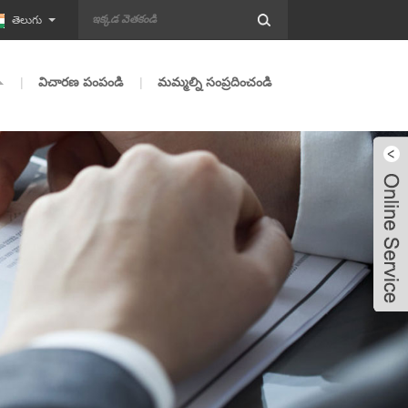
తెలుగు
విచారణ పంపండి
మమ్మల్ని సంప్రదించండి