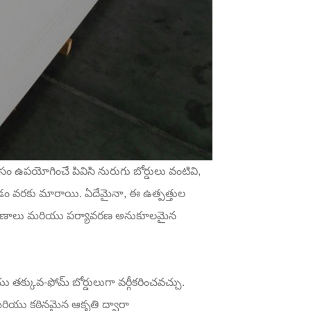
 ఉపయోగించే పివిసి నురుగు బోర్డులు వంటివి,
డం వరకు మారాయి. ఏదేమైనా, ఈ ఉత్పత్తుల
ీవన ప్రమాణాలు మరియు పర్యావరణ అనుకూలమైన
ు తక్కువ-ఫోమ్ బోర్డులుగా వర్గీకరించవచ్చు.
ి మరియు కఠినమైన ఆకృతి ద్వారా