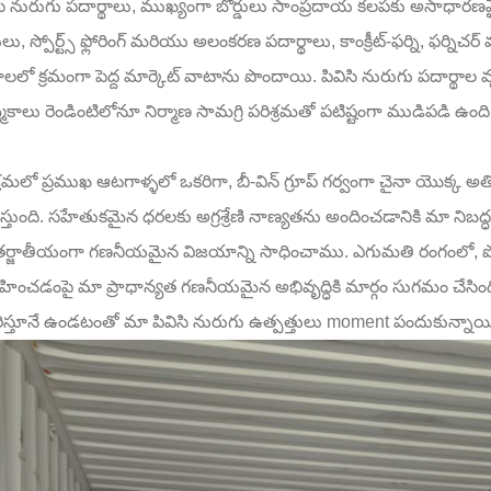
ిసి నురుగు పదార్థాలు, ముఖ్యంగా బోర్డులు సాంప్రదాయ కలపకు అసాధారణ
డులు, స్పోర్ట్స్ ఫ్లోరింగ్ మరియు అలంకరణ పదార్థాలు, కాంక్రీట్-ఫర్ని, ఫర్
లలో క్రమంగా పెద్ద మార్కెట్ వాటాను పొందాయి. పివిసి నురుగు పదార్థా
కాలు రెండింటిలోనూ నిర్మాణ సామగ్రి పరిశ్రమతో పటిష్టంగా ముడిపడి ఉంది
్రమలో ప్రముఖ ఆటగాళ్ళలో ఒకరిగా, బీ-విన్ గ్రూప్ గర్వంగా చైనా యొక్క అతి
స్తుంది. సహేతుకమైన ధరలకు అగ్రశ్రేణి నాణ్యతను అందించడానికి మా నిబద్
ర్జాతీయంగా గణనీయమైన విజయాన్ని సాధించాము. ఎగుమతి రంగంలో, పో
వహించడంపై మా ప్రాధాన్యత గణనీయమైన అభివృద్ధికి మార్గం సుగమం చేసింద
తరిస్తూనే ఉండటంతో మా పివిసి నురుగు ఉత్పత్తులు moment పందుకున్నాయ