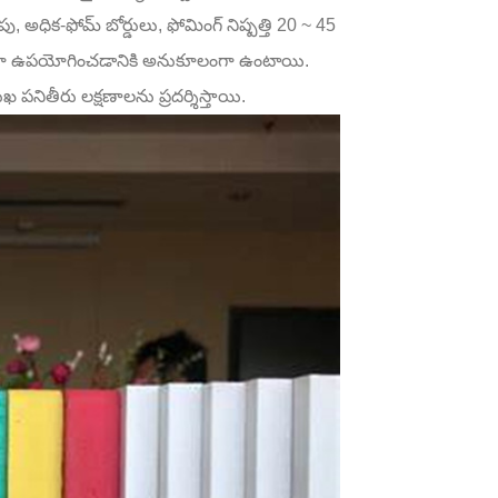
అధిక-ఫోమ్ బోర్డులు, ఫోమింగ్ నిష్పత్తి 20 ~ 45
్థంగా ఉపయోగించడానికి అనుకూలంగా ఉంటాయి.
ఖ పనితీరు లక్షణాలను ప్రదర్శిస్తాయి.