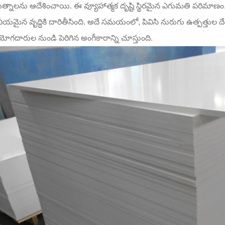
యత్నాలను ఆదేశించాయి. ఈ వ్యూహాత్మక దృష్టి స్థిరమైన ఎగుమతి పరిమాణ
యమైన వృద్ధికి దారితీసింది. అదే సమయంలో, పివిసి నురుగు ఉత్పత్తుల దేశీయ
యోగదారుల నుండి పెరిగిన అంగీకారాన్ని చూస్తుంది.