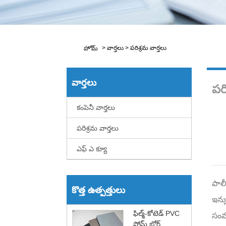
>
వార్తలు
>
పరిశ్రమ వార్తలు
హోమ్
వార్తలు
పరి
కంపెనీ వార్తలు
పరిశ్రమ వార్తలు
ఎఫ్ ఎ క్యూ
పాలీ
కొత్త ఉత్పత్తులు
ఇన్స
ఫిల్మ్-కోటెడ్ PVC
సంవత
ఫోమ్ బోర్డ్