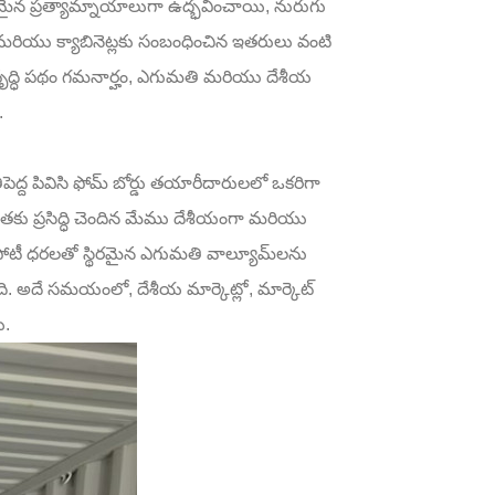
మైన ప్రత్యామ్నాయాలుగా ఉద్భవించాయి, నురుగు
నిచర్ మరియు క్యాబినెట్లకు సంబంధించిన ఇతరులు వంటి
ల వృద్ధి పథం గమనార్హం, ఎగుమతి మరియు దేశీయ
.
పెద్ద పివిసి ఫోమ్ బోర్డు తయారీదారులలో ఒకరిగా
ధతకు ప్రసిద్ధి చెందిన మేము దేశీయంగా మరియు
టీ ధరలతో స్థిరమైన ఎగుమతి వాల్యూమ్‌లను
ి. అదే సమయంలో, దేశీయ మార్కెట్లో, మార్కెట్
ి.