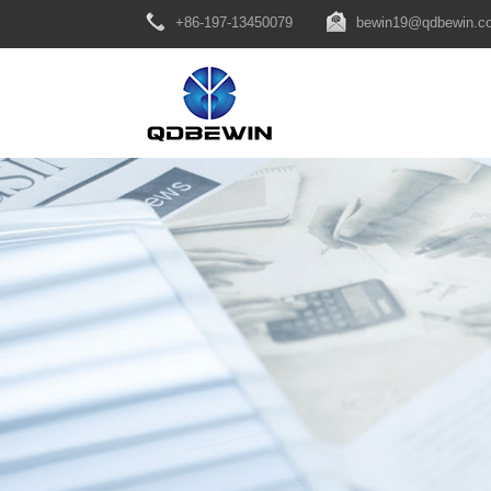
+86-197-13450079
bewin19@qdbewin.c