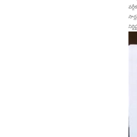
వర్గ
సార
నిర్