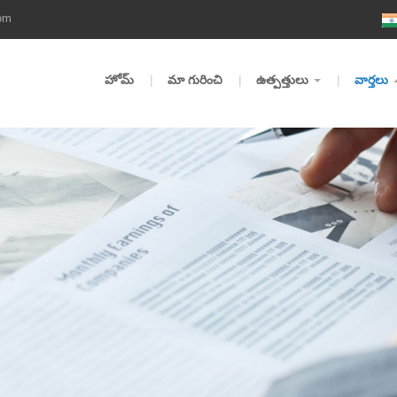
om
హోమ్
మా గురించి
ఉత్పత్తులు
వార్తలు