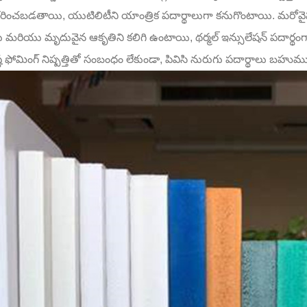
ీకరించబడతాయి, యుటిలిటీని యాంత్రిక పదార్థాలుగా కనుగొంటాయి. మరోవైపు, 
్లు మరియు మృదువైన ఆకృతిని కలిగి ఉంటాయి, థర్మల్ ఇన్సులేషన్ పదార
దిష్ట ఫోమింగ్ నిష్పత్తితో సంబంధం లేకుండా, పివిసి నురుగు పదార్థాలు బహుము