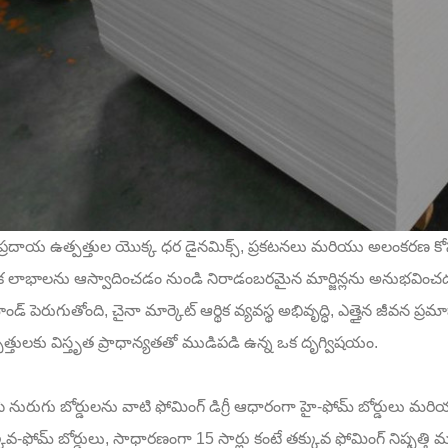
ప్రదాయ ఉత్పత్తుల యొక్క ధర డైనమిక్స్, ప్రకటనలు మరియు అలంకరణ కోసం
క లాభాలను ఆస్వాదించడం నుండి నిరాడంబరమైన మార్జిన్లను అనుభవించ
ండ్ పెరుగుతోంది, చైనా మార్కెట్ ఆర్థిక వ్యవస్థ అభివృద్ధి, ఎత్తైన జ
త్తులకు విస్తృత ప్రాధాన్యతతో ముడిపడి ఉన్న ఒక దృగ్విషయం.
సి నురుగు బోర్డులను వాటి ఫోమింగ్ డిగ్రీ ఆధారంగా హై-ఫోమ్ బోర్డులు మరియ
ువ-ఫోమ్ బోర్డులు, సాధారణంగా 15 సార్లు కంటే తక్కువ ఫోమింగ్ నిష్పత్త