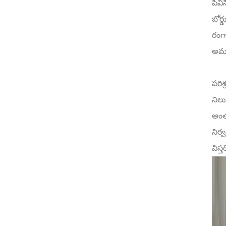
పివ
బోర్
రంగా
అమ్మ
పరిశ
నిలు
అంత
నిర్
విస్