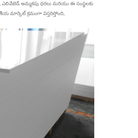
ం, ఎలివేటెడ్ అమ్మకపు ధరలు మరియు ఈ సంస్థలకు
 మార్కెట్ క్రమంగా విస్తరిస్తోంది,