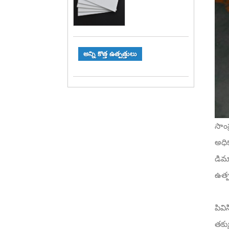
అన్ని కొత్త ఉత్పత్తులు
సాం
అధి
డిమా
ఉత్ప
పివి
తక్క