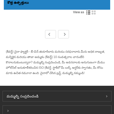
కొత్త ఉత్పత్తులు
View as
{కీవర్డ్} చైనా ఫ్యాక్టరీ - బీ-విన్ తయారీదారు మరియు సరఫరాదారు.మీరు అధిక నాణ్యత,
మన్నికైన మరియు తాజా అమ్మకం {కీవర్డ్} 10 సంవత్సరాల వారంటీని
కొనాలనుకుంటున్నారా? మమ్మల్ని సంప్రదించండి, మీ అవసరాలకు అనుగుణంగా మేము
హోల్‌సేల్ అనుకూలీకరించిన ISO {కీవర్డ్. స్టాక్‌లో మీ బల్క్ ఆర్డర్‌కు స్వాగతం, మీ కోసం
మాకు ఉచిత నమూనా ఉంది. చైనాలో చేసిన ట్రస్ట్, మమ్మల్ని నమ్మండి!
మమ్మల్ని సంప్రదించండి
Inquiry For Pricelist