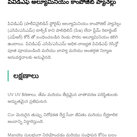
పివిడిఎఫ్ అల్యూమినియం కాంపోజిట్ ప్యానెల్లు
పివిడిఎఫ్ (పాలీవినైలిడిన్ ఫ్లోరైడ్) అల్యూమినియం కాంపోజిట్ ప్యానెల్లు
(ఎసిపి/ఎసిఎమ్) టాక్సిక్ కాని పాలిథిలిన్ (పిఇ) లేదా ఫ్లేమ్ రిటార్డెంట్
(ఎఫ్ఆర్) కోర్ తో బంధించబడిన రెండు పొరల అల్యూమినియం కలిగి
ఉంటాయి. పివిడిఎఫ్ ఎసిపి/ఎసిఎమ్ అధిక-నాణ్యత పివిడిఎఫ్ రెసిన్తో
పూత పూయబడింది మరియు బాహ్య మరియు అంతర్గత నిర్మాణ
అనువర్తనాలకు అనువైనది.
లక్షణాలు
UV UV కిరణాలు, తేమ మరియు తీవ్రమైన వాతావరణ పరిస్థితులకు
అద్భుతమైన ప్రతిఘటన.
Cor మెరుగైన తుప్పు నిరోధకత దీర్ఘ సేవా జీవితం మరియు దీర్ఘకాలిక
అందాన్ని నిర్ధారిస్తుంది.
Mandity సులభంగా నిర్వహించడం మరియు సంస్థాపన కోసం బలం