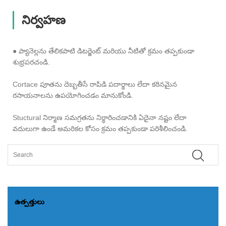
నిర్వహణ
● ప్యానెల్లను తేలికపాటి డిటర్జెంట్ మరియు నీటితో క్రమం తప్పకుండా
శుభ్రపరచండి.
Cortace పూతను దెబ్బతీసే రాపిడి పదార్థాలు లేదా కఠినమైన
రసాయనాలను ఉపయోగించడం మానుకోండి.
Stuctural నిర్మాణ సమగ్రతను నిర్ధారించడానికి ఏదైనా నష్టం లేదా
వదులుగా ఉండే అమరికల కోసం క్రమం తప్పకుండా పరిశీలించండి.
ఉత్పత్తులు