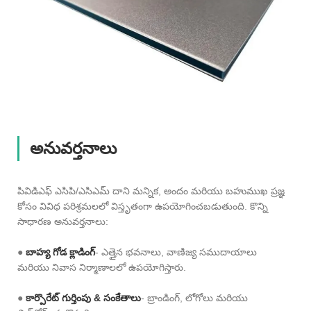
అనువర్తనాలు
పివిడిఎఫ్ ఎసిపి/ఎసిఎమ్ దాని మన్నిక, అందం మరియు బహుముఖ ప్రజ్ఞ
కోసం వివిధ పరిశ్రమలలో విస్తృతంగా ఉపయోగించబడుతుంది. కొన్ని
సాధారణ అనువర్తనాలు:
●
బాహ్య గోడ క్లాడింగ్
- ఎత్తైన భవనాలు, వాణిజ్య సముదాయాలు
మరియు నివాస నిర్మాణాలలో ఉపయోగిస్తారు.
●
కార్పొరేట్ గుర్తింపు & సంకేతాలు
- బ్రాండింగ్, లోగోలు మరియు