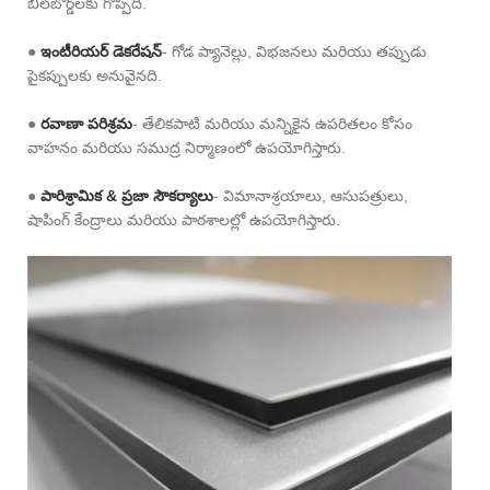
బిల్‌బోర్డ్‌లకు గొప్పది.
●
ఇంటీరియర్ డెకరేషన్
- గోడ ప్యానెల్లు, విభజనలు మరియు తప్పుడు
పైకప్పులకు అనువైనది.
●
రవాణా పరిశ్రమ
- తేలికపాటి మరియు మన్నికైన ఉపరితలం కోసం
వాహనం మరియు సముద్ర నిర్మాణంలో ఉపయోగిస్తారు.
●
పారిశ్రామిక & ప్రజా సౌకర్యాలు
- విమానాశ్రయాలు, ఆసుపత్రులు,
షాపింగ్ కేంద్రాలు మరియు పాఠశాలల్లో ఉపయోగిస్తారు.