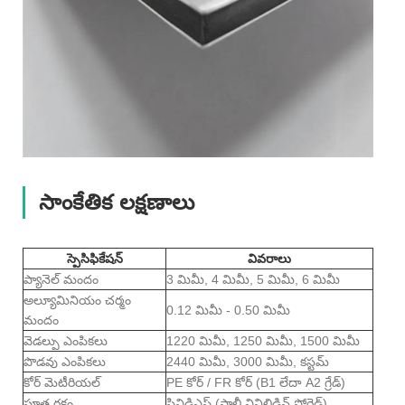
సాంకేతిక లక్షణాలు
స్పెసిఫికేషన్
వివరాలు
ప్యానెల్ మందం
3 మిమీ, 4 మిమీ, 5 మిమీ, 6 మిమీ
అల్యూమినియం చర్మం
0.12 మిమీ - 0.50 మిమీ
మందం
వెడల్పు ఎంపికలు
1220 మిమీ, 1250 మిమీ, 1500 మిమీ
పొడవు ఎంపికలు
2440 మిమీ, 3000 మిమీ, కస్టమ్
కోర్ మెటీరియల్
PE కోర్ / FR కోర్ (B1 లేదా A2 గ్రేడ్)
పూత రకం
పివిడిఎఫ్ (పాలీ వినిలిడిన్ ఫ్లోరైడ్)