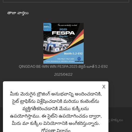
తాజా వార్తలు
QINGDAO BE-WIN WIN FESPA 2025 బెర్లిన్-బూత్ 5.2-E92
2025/04/22
X
మీకు మెరుగైన బ్రౌజింగ్ అనుభవాన్ని అందించడానికి,
సైట్ ట్రాఫిక్‌ను విశ్లేషించడానికి మరియు కంటెంట్‌ను
వ్యక్తిగతీకరించడానికి మేము కుక్కీలను
ఉపయోగిస్తాము. ఈ సైట్‌ని ఉపయోగించడం ద్వారా,
కాపీరైట్ © 2022 Qingdao Be-Win Industrial & Trade Co., Ltd. సర్వ హక్కులు
మీరు మా కుక్కీల వినియోగానికి అంగీకరిస్తున్నారు.
గోప్యతా విధానం
ప్రత్యేకించబడ్డాయి.