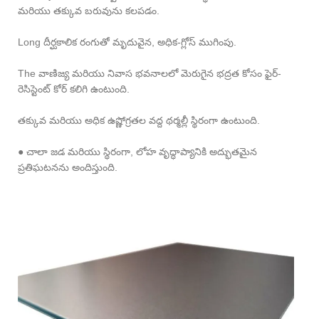
మరియు తక్కువ బరువును కలపడం.
Long దీర్ఘకాలిక రంగుతో మృదువైన, అధిక-గ్లోస్ ముగింపు.
The వాణిజ్య మరియు నివాస భవనాలలో మెరుగైన భద్రత కోసం ఫైర్-
రెసిస్టెంట్ కోర్ కలిగి ఉంటుంది.
తక్కువ మరియు అధిక ఉష్ణోగ్రతల వద్ద థర్మల్లీ స్థిరంగా ఉంటుంది.
● చాలా జడ మరియు స్థిరంగా, లోహ వృద్ధాప్యానికి అద్భుతమైన
ప్రతిఘటనను అందిస్తుంది.