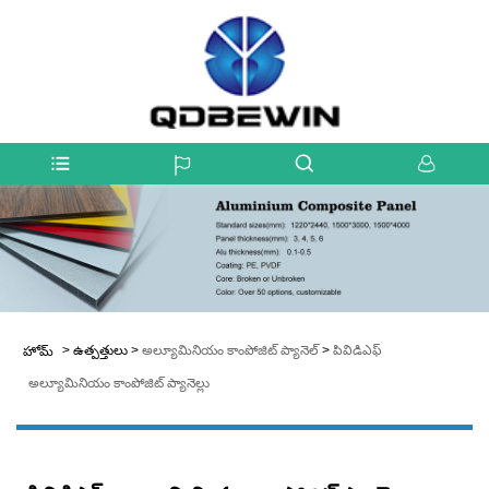
>
ఉత్పత్తులు
>
అల్యూమినియం కాంపోజిట్ ప్యానెల్
>
పివిడిఎఫ్
హోమ్
అల్యూమినియం కాంపోజిట్ ప్యానెల్లు