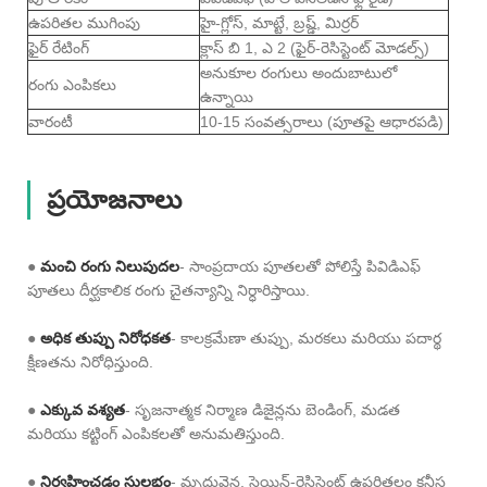
ఉపరితల ముగింపు
హై-గ్లోస్, మాట్టే, బ్రష్డ్, మిర్రర్
ఫైర్ రేటింగ్
క్లాస్ బి 1, ఎ 2 (ఫైర్-రెసిస్టెంట్ మోడల్స్)
అనుకూల రంగులు అందుబాటులో
రంగు ఎంపికలు
ఉన్నాయి
వారంటీ
10-15 సంవత్సరాలు (పూతపై ఆధారపడి)
ప్రయోజనాలు
●
మంచి రంగు నిలుపుదల
- సాంప్రదాయ పూతలతో పోలిస్తే పివిడిఎఫ్
పూతలు దీర్ఘకాలిక రంగు చైతన్యాన్ని నిర్ధారిస్తాయి.
●
అధిక తుప్పు నిరోధకత
- కాలక్రమేణా తుప్పు, మరకలు మరియు పదార్థ
క్షీణతను నిరోధిస్తుంది.
●
ఎక్కువ వశ్యత
- సృజనాత్మక నిర్మాణ డిజైన్లను బెండింగ్, మడత
మరియు కట్టింగ్ ఎంపికలతో అనుమతిస్తుంది.
●
నిర్వహించడం సులభం
- మృదువైన, స్టెయిన్-రెసిస్టెంట్ ఉపరితలం కనీస