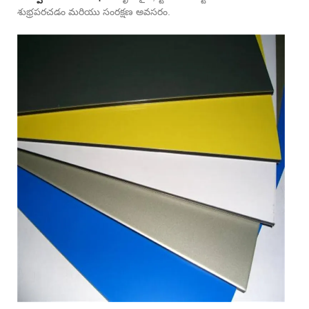
శుభ్రపరచడం మరియు సంరక్షణ అవసరం.