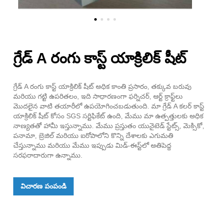
గ్రేడ్ A రంగు కాస్ట్ యాక్రిలిక్ షీట్
గ్రేడ్ A రంగు కాస్ట్ యాక్రిలిక్ షీట్ అధిక కాంతి ప్రసారం, తక్కువ బరువు
మరియు గట్టి ఉపరితలం, ఇది సాధారణంగా ఫర్నిచర్, ఆర్ట్ క్రాఫ్ట్‌లు
మొదలైన వాటి తయారీలో ఉపయోగించబడుతుంది. మా గ్రేడ్ A కలర్ కాస్ట్
యాక్రిలిక్ షీట్ కోసం SGS సర్టిఫికేట్ ఉంది, మేము మా ఉత్పత్తులకు అధిక
నాణ్యతతో హామీ ఇస్తున్నాము. మేము ప్రస్తుతం యునైటెడ్ స్టేట్స్, మెక్సికో,
పనామా, బ్రెజిల్ మరియు ఐరోపాలోని కొన్ని దేశాలకు ఎగుమతి
చేస్తున్నాము మరియు మేము ఇప్పుడు మిడ్-ఈస్ట్‌లో అతిపెద్ద
సరఫరాదారుగా ఉన్నాము.
విచారణ పంపండి