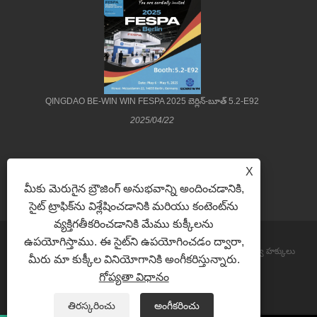
QINGDAO BE-WIN WIN FESPA 2025 బెర్లిన్-బూత్ 5.2-E92
2025/04/22
X
మీకు మెరుగైన బ్రౌజింగ్ అనుభవాన్ని అందించడానికి,
సైట్ ట్రాఫిక్‌ను విశ్లేషించడానికి మరియు కంటెంట్‌ను
వ్యక్తిగతీకరించడానికి మేము కుక్కీలను
ఉపయోగిస్తాము. ఈ సైట్‌ని ఉపయోగించడం ద్వారా,
కాపీరైట్ © 2022 Qingdao Be-Win Industrial & Trade Co., Ltd. సర్వ హక్కులు
మీరు మా కుక్కీల వినియోగానికి అంగీకరిస్తున్నారు.
గోప్యతా విధానం
ప్రత్యేకించబడ్డాయి.
Sitemap
RSS
XML
Privacy Policy
తిరస్కరించు
అంగీకరించు