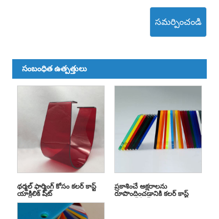
సమర్పించండి
సంబంధిత ఉత్పత్తులు
థర్మల్ ఫార్మింగ్ కోసం కలర్ కాస్ట్
ప్రకాశించే అక్షరాలను
యాక్రిలిక్ షీట్
రూపొందించడానికి కలర్ కాస్ట్
యాక్రిలిక్ షీట్