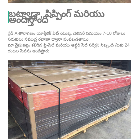
బట్వాడా, షిప్పింగ్ మరియు
అందిస్తోంది
గ్రేడ్ A తారాగణం యాక్రిలిక్ షీట్ యొక్క డెలివరీ సమయం 7-10 రోజులు,
సరుకులు సముద్ర రవాణా ద్వారా పంపబడతాయి.
మా నైపుణ్యం కలిగిన ప్రీ-సేల్ మరియు ఆఫ్టర్ సేల్ సర్వీస్ సిబ్బంది మీకు 24
గంటల సేవను అందిస్తారు.