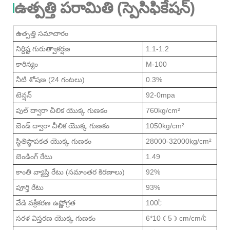
ఉత్పత్తి పరామితి (స్పెసిఫికేషన్)
ఉత్పత్తి సమాచారం
నిర్దిష్ట గురుత్వాకర్షణ
1.1-1.2
కాఠిన్యం
M-100
నీటి శోషణ (24 గంటలు)
0.3%
టెన్షన్
92-0mpa
పుల్ ద్వారా చీలిక యొక్క గుణకం
760kg/cm²
బెండ్ ద్వారా చీలిక యొక్క గుణకం
1050kg/cm²
స్థితిస్థాపకత యొక్క గుణకం
28000-32000kg/cm²
బెండింగ్ రేటు
1.49
కాంతి వ్యాప్తి రేటు (సమాంతర కిరణాలు)
92%
పూర్తి రేటు
93%
వేడి వక్రీకరణ ఉష్ణోగ్రత
100℃
సరళ విస్తరణ యొక్క గుణకం
6*10（5）cm/cm/℃