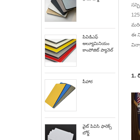
సస్ప
125%
మరియ
ఈ ని
పివిడిఎఫ్
అల్యూమినియం
విన్
కాంపోజిట్ ప్యానెల్
1. ర
పీహార
వైట్ పివిసి ఫారెక్స్
బోర్డ్