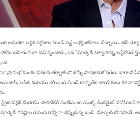
ా అమెరికా ఆర్థిక దిగ్గజాల నుండి పెద్ద అభ్యంతరాలు వచ్చాయి. జెపి మోర్
ాళికను బహిరంగంగా విమర్శించారు, ఇది "మార్కెట్ విశ్వాసాన్ని అస్థిరపరుస్తు
ొంది.
our ప్రారంభ సుంకం ప్రకటన తర్వాత డౌ జోన్స్ పారిశ్రామిక సగటు బాగా పడి
మెజాన్, ఆపిల్ మరియు బోయింగ్ నుండి కార్పొరేట్ నాయకులు కూడా విస్
రు.
 స్ట్రీట్ పబ్లిక్ మరియు పొలిటికల్ సెంటిమెంట్ యొక్క కీలకమైన బేరోమీటర్
క్ మార్కెట్ గరిష్టాల గురించి గొప్పగా చెప్పుకున్న ట్రంప్, మార్కెట్ కరిగిపోయే 