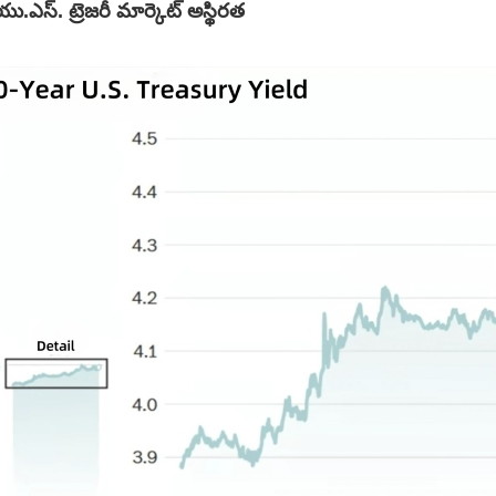
ు.ఎస్. ట్రెజరీ మార్కెట్ అస్థిరత