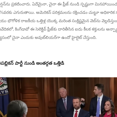
ెన్షన్‌ను ప్రకటించారు. ఏదేమైనా, చైనా ఈ ఫ్రీజ్ నుండి స్పష్టంగా మినహాయించ
వరకు ఎగురుతాయి. అమెరికన్ పరిశ్రమలను రక్షించడం చుట్టూ అధికారిక సమ
ు భౌగోళిక రాజకీయ ఒత్తిళ్ల యొక్క మరింత సంక్లిష్టమైన వెబ్‌ను వెల్లడిస్తుం
వేదికలో, కింగ్‌డావో ఈ సెలెక్టివ్ ఫ్రీజ్‌కు దారితీసిన ఐదు కీలక శక్తులను అన్ప్
యాసంలో చైనా ఎందుకు అవుట్‌లియర్‌గా ఉందో హైలైట్ చేస్తుంది.
ిపబ్లికన్ పార్టీ నుండి అంతర్గత ఒత్తిడి