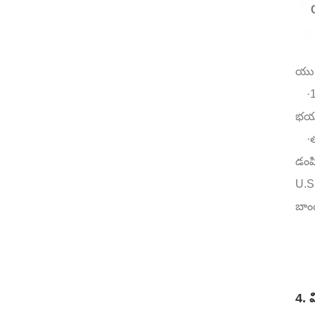
యు.ఎ
·
1
భయాల
·
త
డంప
U.S.
బాండ
4. మ