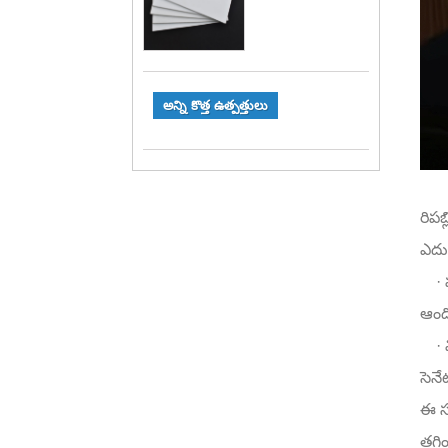
అన్ని కొత్త ఉత్పత్తులు
రిపబ
ఎదు
· హ
ఆందో
· మి
సెనే
ఈ స్
తగ్గ