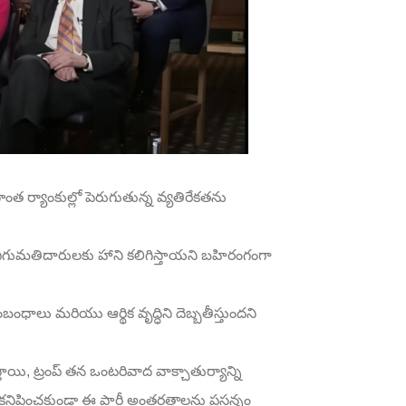
సొంత ర్యాంకుల్లో పెరుగుతున్న వ్యతిరేకతను
 ఎగుమతిదారులకు హాని కలిగిస్తాయని బహిరంగంగా
ధాలు మరియు ఆర్థిక వృద్ధిని దెబ్బతీస్తుందని
యి, ట్రంప్ తన ఒంటరివాద వాక్చాతుర్యాన్ని
ిపించకుండా ఈ పార్టీ అంతర్గతాలను ప్రసన్నం