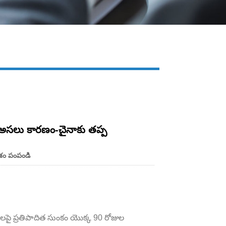
Live
నుక అసలు కారణం-చైనాకు తప్ప
శం పంపండి
తువులపై ప్రతిపాదిత సుంకం యొక్క 90 రోజుల