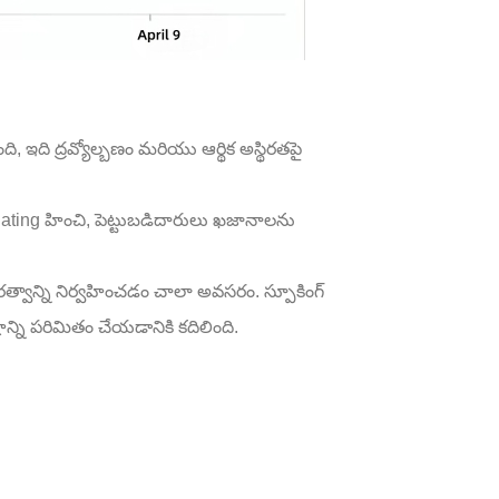
ి, ఇది ద్రవ్యోల్బణం మరియు ఆర్థిక అస్థిరతపై
 ating హించి, పెట్టుబడిదారులు ఖజానాలను
త్వాన్ని నిర్వహించడం చాలా అవసరం. స్పూకింగ్
్టాన్ని పరిమితం చేయడానికి కదిలింది.