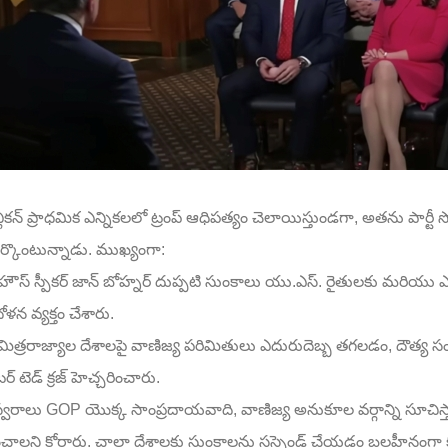
్లికన్ ప్రాధమిక ఎన్నికలలో ట్రంప్ ఆధిపత్యం చెలాయిస్తుండగా, అతను పార్టీ 
ర్కొంటున్నాడు. ముఖ్యంగా:
ౌస్ స్పీకర్ జాన్ బోహ్నర్ దుప్పటి సుంకాలు యు.ఎస్. రైతులకు మరియు
ళన వ్యక్తం చేశారు.
త్రరాజ్యాల దేశాలపై వాణిజ్య పరిమితులు ఎదురుదెబ్బ తగలడం, దౌత్య సంబం
టర్ టెడ్ క్రజ్ హెచ్చరించారు.
వరాలు GOP యొక్క సాంప్రదాయవాది, వాణిజ్య అనుకూల వర్గాన్ని సూచిస్తా
ించాలని కోరారు. చాలా దేశాలకు సుంకాలను సస్పెండ్ చేయడం బలహీనంగా కన