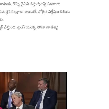
బడింది, కొన్ని చైనీస్ వస్తువులపై సుంకాలు
ర్థన కేంద్రాలు అయితే, లోతైన విశ్లేషణ దేశీయ
ది.
యాక్ చేస్తుంది, ట్రంప్ యొక్క తాజా వాణిజ్య