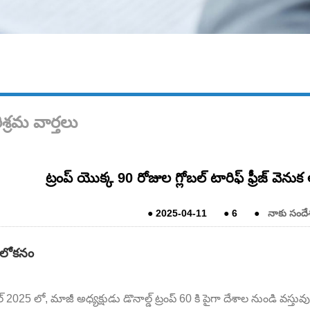
శ్రమ వార్తలు
ట్రంప్ యొక్క 90 రోజుల గ్లోబల్ టారిఫ్ ఫ్రీజ్ వె
●
2025-04-11
●
6
●
నాకు సందే
లోకనం
ిల్ 2025 లో, మాజీ అధ్యక్షుడు డొనాల్డ్ ట్రంప్ 60 కి పైగా దేశాల నుండి వస్