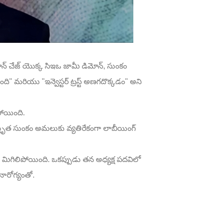
గాన్ చేజ్ యొక్క సిఇఒ జామీ డిమోన్, సుంకం
ంది" మరియు "ఇన్వెస్టర్ ట్రస్ట్ అణగదొక్కడం" అని
పోయింది.
తృత సుంకం అమలుకు వ్యతిరేకంగా లాబీయింగ్
‌గా మిగిలిపోయింది. ఒకప్పుడు తన అధ్యక్ష పదవిలో
అనారోగ్యంతో.