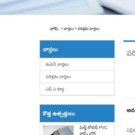
>
వార్తలు
>
పరిశ్రమ వార్తలు
హోమ్
వార్తలు
పరి
కంపెనీ వార్తలు
పరిశ్రమ వార్తలు
ఎఫ్ ఎ క్యూ
అవ
కొత్త ఉత్పత్తులు
ఫిల్మ్-కోటెడ్ PVC
ఏప్ర
ఫోమ్ బోర్డ్