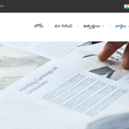
om
హోమ్
మా గురించి
ఉత్పత్తులు
వార్తలు