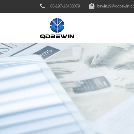
+86-197-13450079
bewin19@qdbewin.c