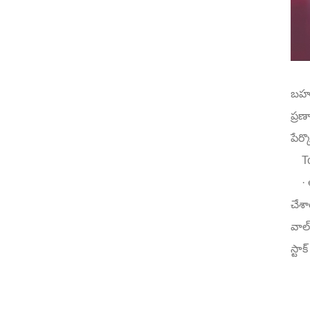
బహుశ
ప్రణ
పేర్క
T
· అ
చేశా
వాల్
స్టా