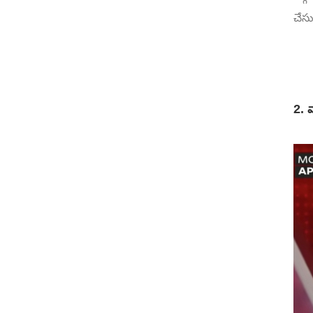
చేసు
2. వ