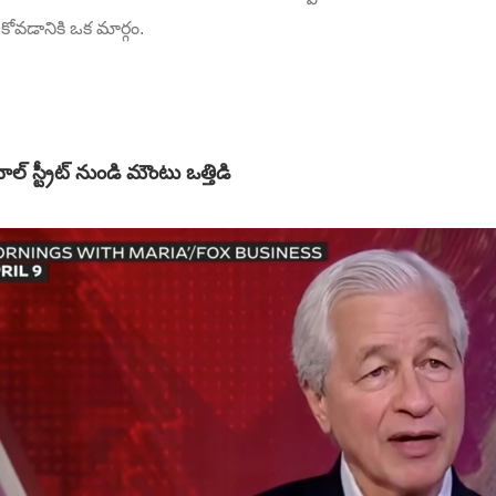
కోవడానికి ఒక మార్గం.
ాల్ స్ట్రీట్ నుండి మౌంటు ఒత్తిడి