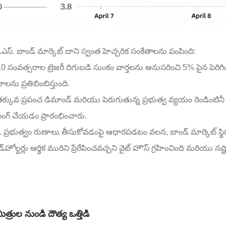
స్. బాండ్ మార్కెట్ దాని స్వంత హెచ్చరిక సంకేతాలను పంపింది:
0 సంవత్సరాల ట్రెజరీ దిగుబడి సుంకం వార్తలను అనుసరించి 5% పైన పెరిగింద
ను ప్రతిబింబిస్తుంది.
క్కువ ప్రపంచ డిమాండ్ మరియు పెరుగుతున్న ప్రభుత్వ వ్యయం రెండింటినీ
ింగ్ చేయడం ప్రారంభించారు.
 ప్రభుత్వం రుణాలు తీసుకోవడంపై ఆధారపడటం వలన, బాండ్ మార్కెట్ స్థిర
్‌హోల్డర్లు ఆర్థిక మురిని ప్రేరేపించవచ్చని వైట్ హౌస్ గ్రహించింది మరియు నష
ిత్రుల నుండి దౌత్య ఒత్తిడి