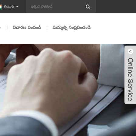
తెలుగు
విచారణ పంపండి
మమ్మల్ని సంప్రదించండి