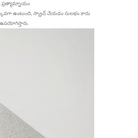
ప్రత్యామ్నాయం
యం ఎక్కువగా ఉంటుంది, స్క్రాచ్ చేయడం సులభం కాదు
ఉపయోగిస్తారు.