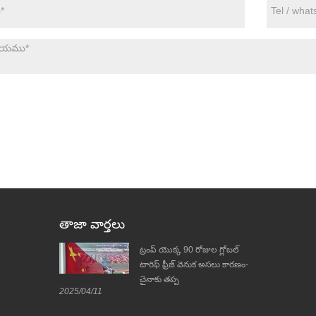
తాజా వార్తలు
-WIN WIN
ట్రంప్ యొక్క 90 రోజుల గ్లోబల్
్లిన్-బూత్ 5.2-
టారిఫ్ ఫ్రీజ్ వెనుక అసలు కారణం-
చైనాకు తప్ప
2025/04/11
2025/04/08