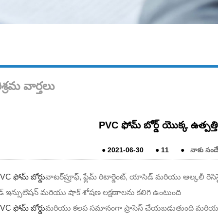
శ్రమ వార్తలు
PVC ఫోమ్ బోర్డ్ యొక్క ఉత్పత్త
●
2021-06-30
●
11
●
నాకు సంద
VC ఫోమ్ బోర్డు
వాటర్‌ప్రూఫ్, ఫ్లేమ్ రిటార్డెంట్, యాసిడ్ మరియు ఆల్కలీ రెసిస్టె
డ్ ఇన్సులేషన్ మరియు షాక్ శోషణ లక్షణాలను కలిగి ఉంటుంది
VC ఫోమ్ బోర్డు
మరియు కలప సమానంగా ప్రాసెస్ చేయబడుతుంది మరియు ప్రాస