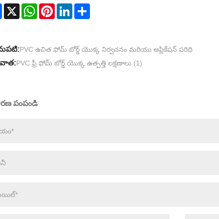
Facebook
X
WhatsApp
Pinterest
LinkedIn
Share
ుపటి:
PVC ఉచిత ఫోమ్ బోర్డ్ యొక్క నిర్వచనం మరియు అప్లికేషన్ పరిధి
వాత:
PVC ఫ్రీ ఫోమ్ బోర్డ్ యొక్క ఉత్పత్తి లక్షణాలు (1)
ారణ పంపండి