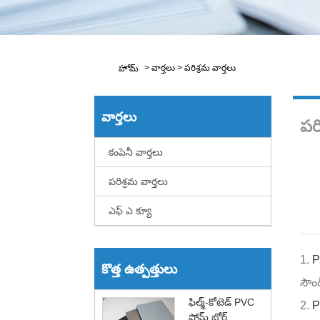
>
వార్తలు
>
పరిశ్రమ వార్తలు
హోమ్
వార్తలు
పరి
కంపెనీ వార్తలు
పరిశ్రమ వార్తలు
ఎఫ్ ఎ క్యూ
1.
P
కొత్త ఉత్పత్తులు
సౌం
ఫిల్మ్-కోటెడ్ PVC
2.
P
ఫోమ్ బోర్డ్