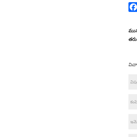
మున
తరు
విచ