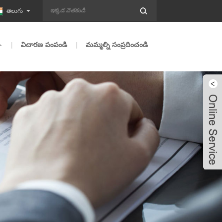
తెలుగు
విచారణ పంపండి
మమ్మల్ని సంప్రదించండి