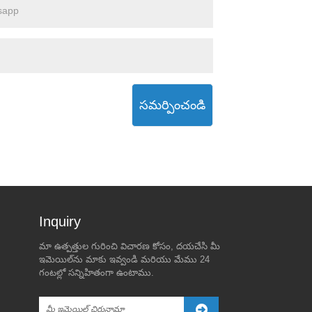
సమర్పించండి
Inquiry For Pricelist
మా ఉత్పత్తుల గురించి విచారణ కోసం, దయచేసి మీ
చైనాకు వ్యతిరేకంగా ట్రంప్ యొక్క
గ్లోబల్ యాక్రిలిక్ మరియు పివిసి
ఇమెయిల్‌ను మాకు ఇవ్వండి మరియు మేము 24
కొత్త సుంకం ముప్పు గ్లోబల్
ఫోమ్ బోర్డ్ మార్కెట్: ట్రెండ్స్,
గంటల్లో సన్నిహితంగా ఉంటాము.
మార్కెట్ అల్లకల్లోలం
ప్రైసింగ్ మరియు ఫ్యూచర్ lo ట్లుక్
2025/04/01