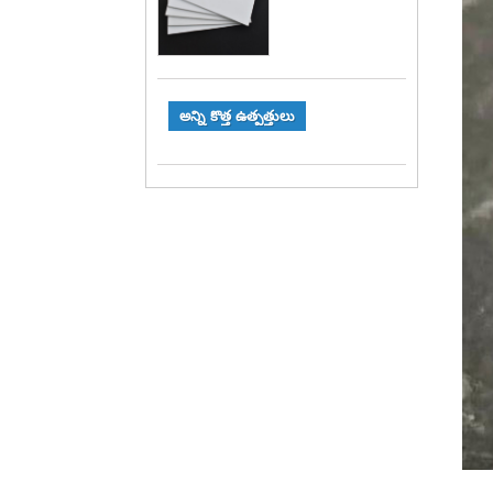
అన్ని కొత్త ఉత్పత్తులు