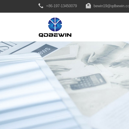
+86-197-13450079
bewin19@qdbewin.c