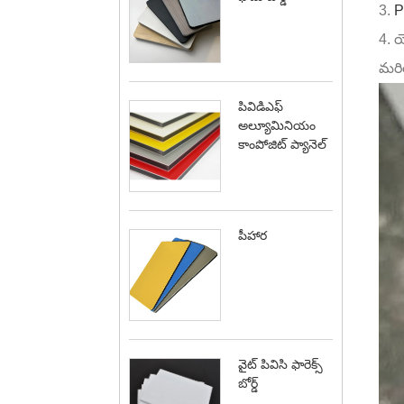
3.
P
4. 
మరి
పివిడిఎఫ్
అల్యూమినియం
కాంపోజిట్ ప్యానెల్
పీహార
వైట్ పివిసి ఫారెక్స్
బోర్డ్