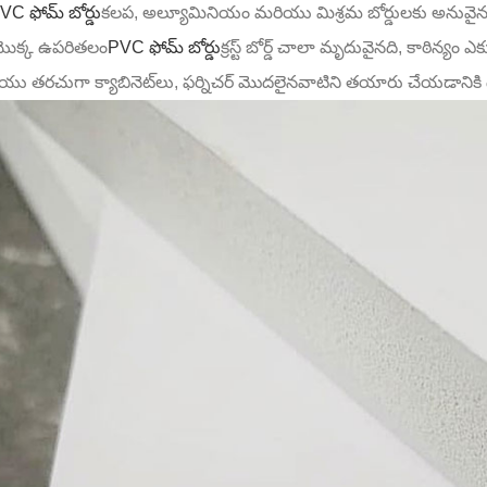
VC ఫోమ్ బోర్డు
కలప, అల్యూమినియం మరియు మిశ్రమ బోర్డులకు అనువైన 
యొక్క ఉపరితలం
PVC ఫోమ్ బోర్డు
క్రస్ట్ బోర్డ్ చాలా మృదువైనది, కాఠిన్
యు తరచుగా క్యాబినెట్‌లు, ఫర్నిచర్ మొదలైనవాటిని తయారు చేయడానికి 