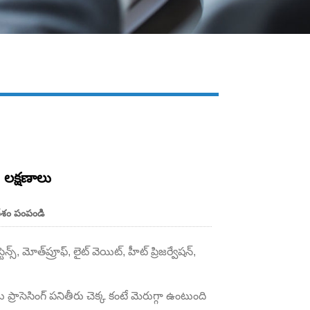
Live
ి లక్షణాలు
ేశం పంపండి
న్స్, మోత్‌ప్రూఫ్, లైట్ వెయిట్, హీట్ ప్రిజర్వేషన్,
ెసింగ్ పనితీరు చెక్క కంటే మెరుగ్గా ఉంటుంది