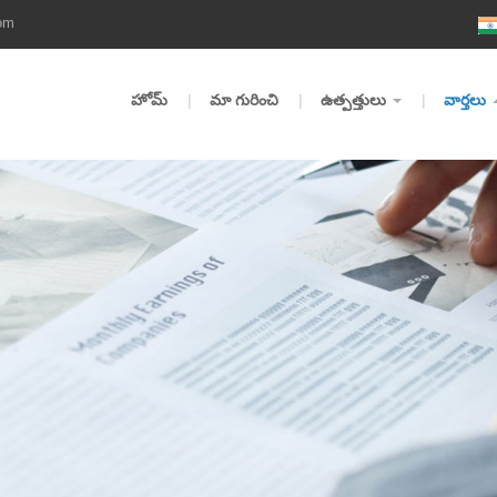
om
హోమ్
మా గురించి
ఉత్పత్తులు
వార్తలు