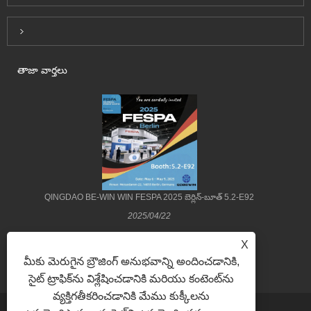
Inquiry For Pricelist
తాజా వార్తలు
QINGDAO BE-WIN WIN FESPA 2025 బెర్లిన్-బూత్ 5.2-E92
2025/04/22
X
మీకు మెరుగైన బ్రౌజింగ్ అనుభవాన్ని అందించడానికి,
సైట్ ట్రాఫిక్‌ను విశ్లేషించడానికి మరియు కంటెంట్‌ను
వ్యక్తిగతీకరించడానికి మేము కుక్కీలను