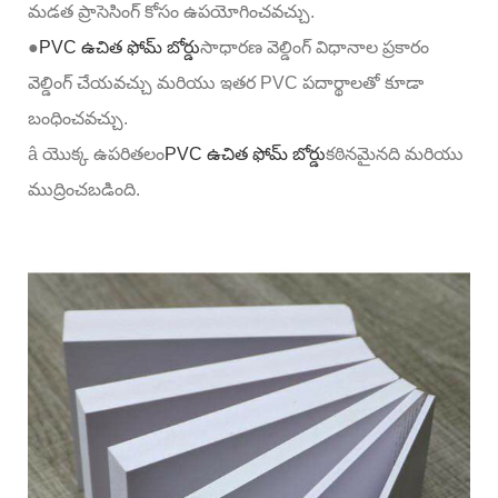
మడత ప్రాసెసింగ్ కోసం ఉపయోగించవచ్చు.
●
PVC ఉచిత ఫోమ్ బోర్డు
సాధారణ వెల్డింగ్ విధానాల ప్రకారం
వెల్డింగ్ చేయవచ్చు మరియు ఇతర PVC పదార్థాలతో కూడా
బంధించవచ్చు.
â యొక్క ఉపరితలం
PVC ఉచిత ఫోమ్ బోర్డు
కఠినమైనది మరియు
ముద్రించబడింది.