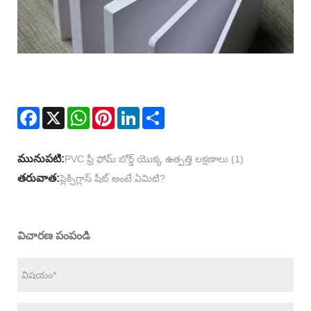
Facebook
X
WhatsApp
Pinterest
LinkedIn
Share
మునుపటి:
PVC ఫ్రీ ఫోమ్ బోర్డ్ యొక్క ఉత్పత్తి లక్షణాలు (1)
తరువాత:
ప్లెక్సిగ్లాస్ షీట్ అంటే ఏమిటి?
విచారణ పంపండి