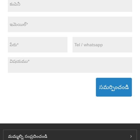
సమర్పించండి
మమ్మల్ని సంప్రదించండి