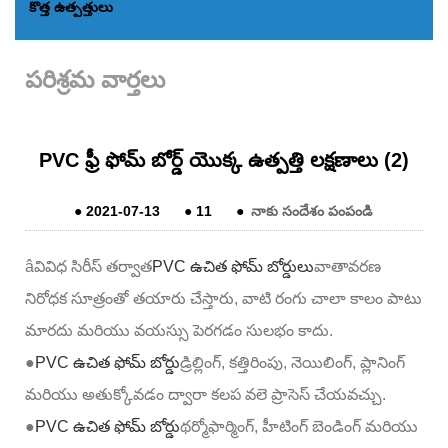
కొత్త ఉత్పత్తులు
పరిశ్రమ వార్తలు
PVC ఫ్రీ ఫోమ్ బోర్డ్ యొక్క ఉత్పత్తి లక్షణాలు (2)
●
2021-07-13
●
11
●
నాకు సందేశం పంపండి
âవివిధ సిరీస్ తర్వాత
PVC ఉచిత ఫోమ్ బోర్డులు
వాతావరణ
నిరోధక సూత్రంతో తయారు చేస్తారు, వాటి రంగు చాలా కాలం పాటు
మారదు మరియు వయస్సు పెరగడం సులభం కాదు.
●
PVC ఉచిత ఫోమ్ బోర్డు
డ్రిల్లింగ్, కత్తిరింపు, నెయిలింగ్, ప్లానింగ్
మరియు అతుక్కోవడం ద్వారా కలప వలె ప్రాసెస్ చేయవచ్చు.
●
PVC ఉచిత ఫోమ్ బోర్డు
థర్మోఫార్మింగ్, హీటింగ్ బెండింగ్ మరియు