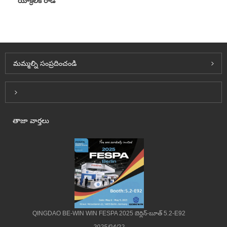
యాక్రిలిక్ రాడ్
మమ్మల్ని సంప్రదించండి
Inquiry For Pricelist
తాజా వార్తలు
QINGDAO BE-WIN WIN FESPA 2025 బెర్లిన్-బూత్ 5.2-E92