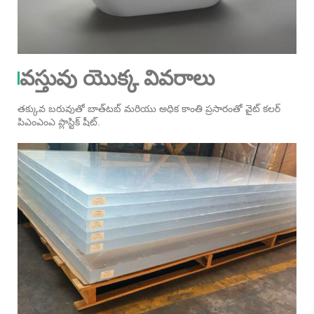
వస్తువు యొక్క వివరాలు
తక్కువ బరువుతో బాత్‌టబ్ మరియు అధిక కాంతి ప్రసారంతో వైట్ కలర్
పిఎంఎంఎ ప్లాస్టిక్ షీట్.