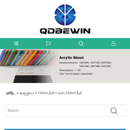
>
ఉత్పత్తులు
>
PMMA షీట్
>
రంగు PMMA షీట్
హోమ్