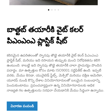
బాత్టబ్ తయారీకి వైట్ కలర్
పిఎంఎంఎ ప్లాస్టిక్ షీట్
కఠినమైన ఉపరితలంతో స్నానపు తొట్టె తయారీకి వైట్ కలర్ పిఎంఎంఎ
ప్లాస్టిక్ షీట్, మరియు ఇది రసాయన తుప్పుకు మంచి నిరోధకతను కలిగి
ఉంటుంది. కాబట్టి ఇది స్నానపు తొట్టె తయారీకి చాలా ప్రాచుర్యం పొందిన
పదార్థం. మా ఉత్పత్తుల కోసం మాకు ISO9001 సర్టిఫికేట్ ఉంది. ఇప్పటి
వరకు, మేము కెనడా, యునైటెడ్ స్టేట్స్, మెక్సికో మరియు దక్షిణ అమెరికా,
యూరప్ నుండి కొన్ని దేశాల వినియోగదారులతో బలమైన సంబంధాన్ని
పెంచుకుంటాము. ప్రపంచవ్యాప్తంగా ఉన్న వినియోగదారులకు అధిక
నాణ్యత గల ఉత్పత్తులను సరఫరా చేయడానికి మేము సిద్ధంగా ఉన్నాము.
విచారణ పంపండి