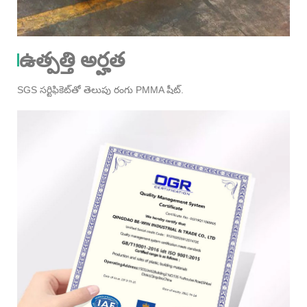
ఉత్పత్తి అర్హత
SGS సర్టిఫికెట్‌తో తెలుపు రంగు PMMA షీట్.