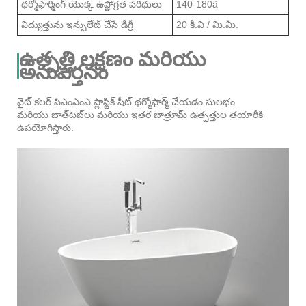
థర్మోఫార్మింగ్ యొక్క ఉష్ణోగ్రత పరిధులు
140-180â
విద్యుత్తును ఇన్సులేట్ చేసే డిగ్రీ
20 కి.వి / మి.మీ.
ఉత్పత్తి లక్షణం మరియు
అనువర్తనం
వైట్ కలర్ పిఎంఎంఎ ప్లాస్టిక్ షీట్ థర్మోఫార్మ్ చేయడం సులభం.
మరియు బాత్‌టబ్‌లు మరియు ఇతర బాత్రూమ్ ఉత్పత్తుల తయారీకి
ఉపయోగిస్తారు.