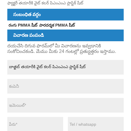
ఫ్యాక్టరీ తయారీకి వైట్ కలర్ పిఎంఎంఎ ప్లాస్టిక్ షీట్
సంబంధిత వర్గం
రంగు PMMA షీట్
పారదర్శక PMMA షీట్
విచారణ పంపండి
దయచేసి దిగువ ఫారమ్‌లో మీ విచారణను ఇవ్వడానికి
సంకోచించకండి. మేము మీకు 24 గంటల్లో ప్రత్యుత్తరం ఇస్తాము.