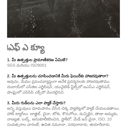
ఎఫ్ ఎ క్యూ
1. మీ ఉత్పత్తుల ప్రామాణీకరణ ఏమిటి?
SGS మరియు ISO9001
2. మీ ఉత్పత్తులను చూపించడానికి మీరు ఫెయిర్‌కు హాజరవుతారా?
అవును, మేము ప్రపంచవ్యాప్తంగా అనేక ప్రదర్శనలకు హాజరవుతాము.
దుబాయ్‌లో ఎస్‌జిఐ ఎగ్జిబిషన్, యునైటెడ్ స్టేట్స్‌లో ఐఎస్‌ఎ ఎగ్జిబిషన్,
షాంఘైలో ఎపిపిపి ఎక్స్‌పో మొదలైనవి.
3. మీరు గుడ్‌లను ఎలా ప్యాక్ చేస్తారు?
అన్ని వస్తువులు ధూమపానం చేసిన చెక్క ప్యాలెట్లలో ప్యాక్ చేయబడతాయి.
హాట్ ట్యాగ్‌లు: బాత్టబ్, చైనా, టోకు, కొనుగోలు, మన్నికైన, తాజా అమ్మకం,
నాణ్యత, బల్క్, అనుకూలీకరించిన, స్టాక్‌లో, మేడ్ ఇన్ చైనా, ISO, 10
సంవత్సరాల వారంటీ, ఉచిత నమూనా, సరఫరాదారు, తయారీదారు,