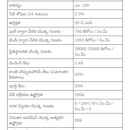
కాఠిన్యం
ఎం -100
నీటి శోషణ (24 గంటలు)
0.3%
ఉద్రిక్తత
92-0 ఎంపి
పుల్ ద్వారా చీలిక యొక్క గుణకం
760 కిలోలు / సెం.మీ.
బెండ్ ద్వారా చీలిక యొక్క గుణకం
1050 కిలోలు / సెం.మీ.
28000-32000 కిలోలు /
స్థితిస్థాపకత యొక్క గుణకం
సెం.మీ.
బెండింగ్ రేటు
1.49
కాంతి చొచ్చుకుపోయే రేటు (సమాంతర
92%
కిరణాలు)
పూర్తి రేటు
93%
వేడి వక్రీకరణ ఉష్ణోగ్రత
100â
6 * 10ï¼ˆ5ï¼ సెం.మీ /
సరళ విస్తరణ యొక్క గుణకం
సెం.మీ / â
నిరంతర ఆపరేషన్ యొక్క అత్యధిక
80â
ఉష్ణోగ్రత