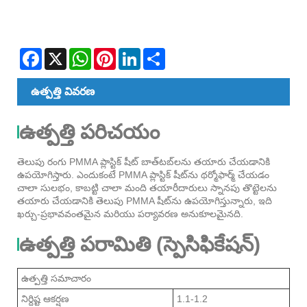
Facebook
X
WhatsApp
Pinterest
LinkedIn
Share
ఉత్పత్తి వివరణ
ఉత్పత్తి పరిచయం
తెలుపు రంగు PMMA ప్లాస్టిక్ షీట్ బాత్‌టబ్‌లను తయారు చేయడానికి
ఉపయోగిస్తారు. ఎందుకంటే PMMA ప్లాస్టిక్ షీట్‌ను థర్మోఫార్మ్ చేయడం
చాలా సులభం, కాబట్టి చాలా మంది తయారీదారులు స్నానపు తొట్టెలను
తయారు చేయడానికి తెలుపు PMMA షీట్‌ను ఉపయోగిస్తున్నారు, ఇది
ఖర్చు-ప్రభావవంతమైన మరియు పర్యావరణ అనుకూలమైనది.
ఉత్పత్తి పరామితి (స్పెసిఫికేషన్)
ఉత్పత్తి సమాచారం
నిర్దిష్ట ఆకర్షణ
1.1-1.2