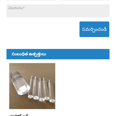
సమర్పించండి
సంబంధిత ఉత్పత్తులు