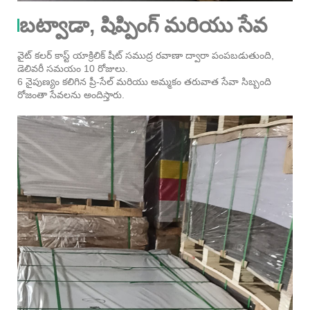
బట్వాడా, షిప్పింగ్ మరియు సేవ
వైట్ కలర్ కాస్ట్ యాక్రిలిక్ షీట్ సముద్ర రవాణా ద్వారా పంపబడుతుంది,
డెలివరీ సమయం 10 రోజులు.
6 నైపుణ్యం కలిగిన ప్రీ-సేల్ మరియు అమ్మకం తరువాత సేవా సిబ్బంది
రోజంతా సేవలను అందిస్తారు.